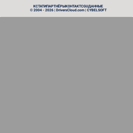
PROCESSEUR
КСТАТИ
ПАРТНЁРЫ
КОНТАКТ
CGU
ДАННЫЕ
© 2004 - 2026 | DriversCloud.com | CYBELSOFT
Zen 6: AMD представляет свои первые процессоры
нового поколения
MATÉRIEL