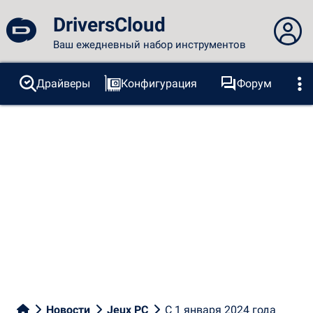
DriversCloud
Ваш ежедневный набор инструментов
Вы не вошли в систему...
Драйверы
Конфигурация
Форум
Зонды
BSOD
Инструменты
Вход на сайт
Тема:
Язык
русский
FR
EN
ES
PT
DE
AR
RU
Facebook
Twitter
RSS-канал
Новости
Jeux PC
С 1 января 2024 года