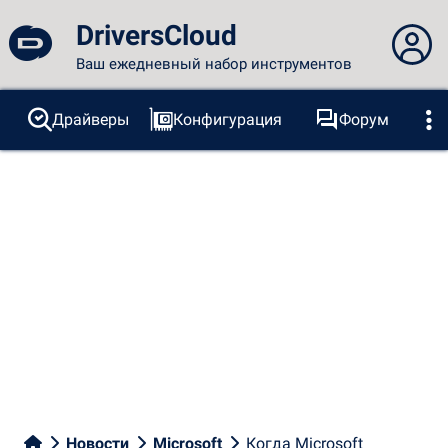
DriversCloud
Ваш ежедневный набор инструментов
Вы не вошли в систему...
Драйверы
Конфигурация
Форум
Зонды
BSOD
Инструменты
Вход на сайт
Тема:
Язык
русский
FR
EN
ES
PT
DE
AR
RU
Facebook
Twitter
RSS-канал
Новости
Microsoft
Когда Microsoft