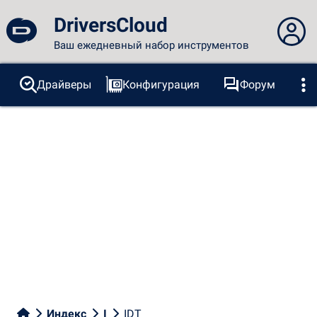
DriversCloud
Ваш ежедневный набор инструментов
Вы не вошли в систему...
Драйверы
Конфигурация
Форум
Зонды
BSOD
Инструменты
Вход на сайт
Тема:
Язык
русский
FR
EN
ES
PT
DE
AR
RU
Facebook
Twitter
RSS-канал
Индекс
I
IDT