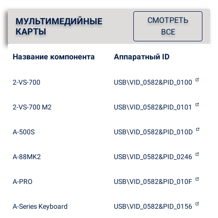
СМОТРЕТЬ
МУЛЬТИМЕДИЙНЫЕ
КАРТЫ
ВСЕ
Название компонента
Аппаратный ID
2-VS-700
USB\VID_0582&PID_0100
2-VS-700 M2
USB\VID_0582&PID_0101
A-500S
USB\VID_0582&PID_010D
A-88MK2
USB\VID_0582&PID_0246
A-PRO
USB\VID_0582&PID_010F
A-Series Keyboard
USB\VID_0582&PID_0156