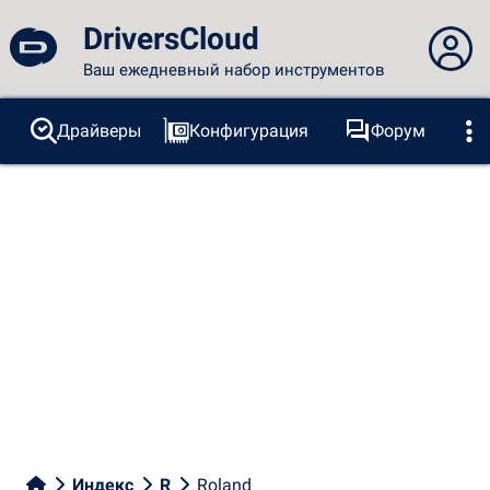
DriversCloud
Ваш ежедневный набор инструментов
Вы не вошли в систему...
Драйверы
Конфигурация
Форум
Зонды
BSOD
Инструменты
Вход на сайт
Тема:
Язык
русский
FR
EN
ES
PT
DE
AR
RU
Facebook
Twitter
RSS-канал
Индекс
R
Roland