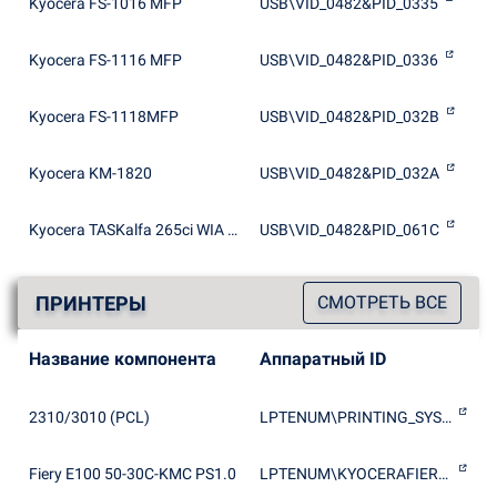
Kyocera FS-1016 MFP
USB\VID_0482&PID_0335
Kyocera FS-1116 MFP
USB\VID_0482&PID_0336
Kyocera FS-1118MFP
USB\VID_0482&PID_032B
Kyocera KM-1820
USB\VID_0482&PID_032A
Kyocera TASKalfa 265ci WIA Driver (USB)
USB\VID_0482&PID_061C
ПРИНТЕРЫ
СМОТРЕТЬ ВСЕ
Название компонента
Аппаратный ID
2310/3010 (PCL)
LPTENUM\PRINTING_SYSTEM_(H)1809
Fiery E100 50-30C-KMC PS1.0
LPTENUM\KYOCERAFIERY_E100_50ACD0