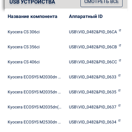
USB УСТРОЙСТВА
СМОТРЕТЬ ВСЕ
Название компонента
Аппаратный ID
Kyocera CS 306ci
USB\VID_0482&PID_06CA
Kyocera CS 356ci
USB\VID_0482&PID_06CB
Kyocera CS 406ci
USB\VID_0482&PID_06CC
Kyocera ECOSYS M2030dn WIA Driver (USB)
USB\VID_0482&PID_0633
Kyocera ECOSYS M2035dn WIA Driver (USB)
USB\VID_0482&PID_0635
Kyocera ECOSYS M2035dn(J) WIA Driver (USB)
USB\VID_0482&PID_0637
Kyocera ECOSYS M2530dn WIA Driver (USB)
USB\VID_0482&PID_0634