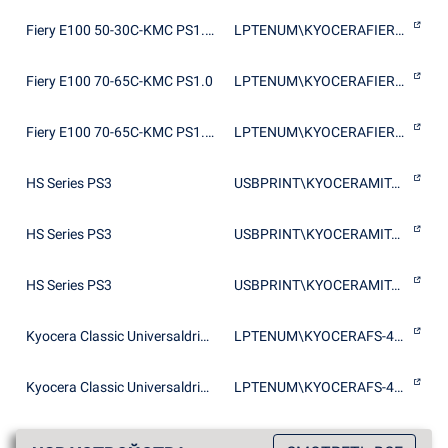
Fiery E100 50-30C-KMC PS1.0EU
LPTENUM\KYOCERAFIERY_E100_5012AF
Fiery E100 70-65C-KMC PS1.0
LPTENUM\KYOCERAFIERY_E100_706EE9
Fiery E100 70-65C-KMC PS1.0EU
LPTENUM\KYOCERAFIERY_E100_70D33C
HS Series PS3
USBPRINT\KYOCERAMITAHS_55559D70
HS Series PS3
USBPRINT\KYOCERAMITAHS_65652970
HS Series PS3
USBPRINT\KYOCERAMITAHS_7565D571
Kyocera Classic Universaldriver (A4 models)
LPTENUM\KYOCERAFS-4100DN(A4 MODELS)3C
Kyocera Classic Universaldriver (A4 models)
LPTENUM\KYOCERAFS-4200DN(A4 MODELS)78