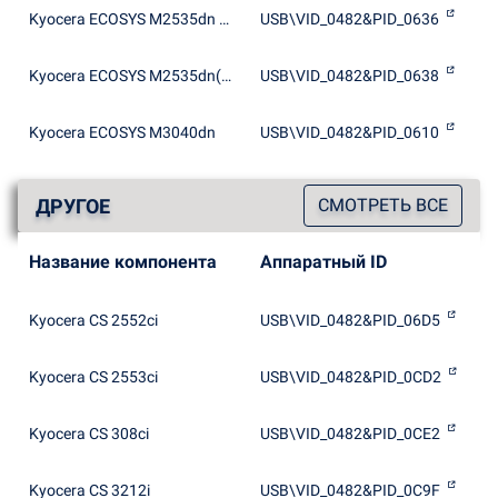
Kyocera ECOSYS M2535dn WIA Driver (USB)
USB\VID_0482&PID_0636
Kyocera ECOSYS M2535dn(J) WIA Driver (USB)
USB\VID_0482&PID_0638
Kyocera ECOSYS M3040dn
USB\VID_0482&PID_0610
ДРУГОЕ
СМОТРЕТЬ ВСЕ
Название компонента
Аппаратный ID
Kyocera CS 2552ci
USB\VID_0482&PID_06D5
Kyocera CS 2553ci
USB\VID_0482&PID_0CD2
Kyocera CS 308ci
USB\VID_0482&PID_0CE2
Kyocera CS 3212i
USB\VID_0482&PID_0C9F