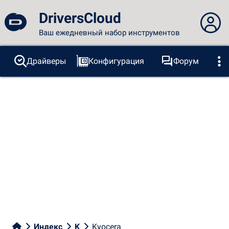
DriversCloud
Ваш ежедневный набор инструментов
Вы не вошли в систему...
Драйверы
Конфигурация
Форум
Зонды
BSOD
Инструменты
Вход на сайт
Тема:
Язык
русский
FR
EN
ES
PT
DE
AR
RU
Facebook
Twitter
RSS-канал
Индекс
K
Kyocera