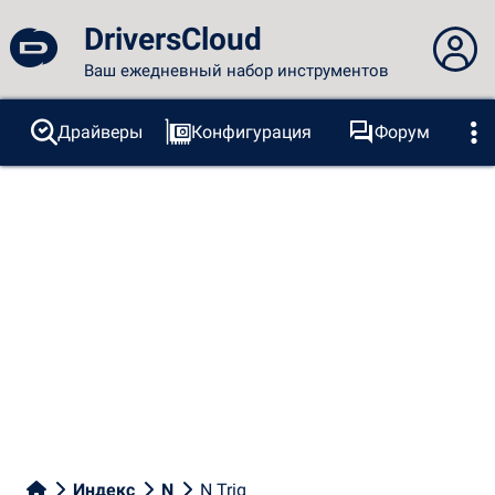
DriversCloud
Ваш ежедневный набор инструментов
Вы не вошли в систему...
Драйверы
Конфигурация
Форум
Зонды
BSOD
Инструменты
Вход на сайт
Тема:
Язык
русский
FR
EN
ES
PT
DE
AR
RU
Facebook
Twitter
RSS-канал
Индекс
N
N Trig