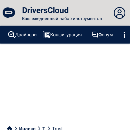
DriversCloud
Ваш ежедневный набор инструментов
Вы не вошли в систему...
Драйверы
Конфигурация
Форум
Зонды
BSOD
Инструменты
Вход на сайт
Тема:
Язык
русский
FR
EN
ES
PT
DE
AR
RU
Facebook
Twitter
RSS-канал
Индекс
T
Trust