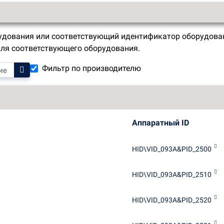
удования или соответствующий идентификатор оборудован
для соответствующего оборудования.
Фильтр по производителю
Аппаратный ID
HID\VID_093A&PID_2500
HID\VID_093A&PID_2510
HID\VID_093A&PID_2520