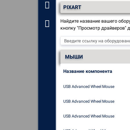
Онлайновый
PIXART
инструментарий
Найдите название вашего обор
Форум самопомощи
кнопку "Просмотр драйверов" 
Изучите
все компоненты,
устройства и программное
обеспечение, установленные
МЫШИ
на вашем компьютере.
Диагностика
и устранение
Название компонента
всех причин сбоев (синих
экранов).
USB Advanced Wheel Mouse
Обнаружение
и загрузка
отсутствующих или
USB Advanced Wheel Mouse
устаревших драйверов в
системе.
USB Advanced Wheel Mouse