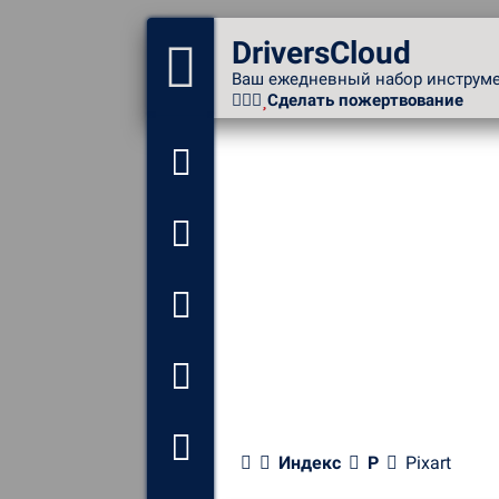
DriversCloud
DriversCloud
Ваш ежедневный набор
Ваш ежедневный набор инструм
инструментов
Сделать пожертвование
Сделать пожертвование
Определите все мои
драйверы
Просмотр моей
конфигурации
Мониторинг моего
компьютера
Анализ аварийности
Индекс
P
Pixart
системы