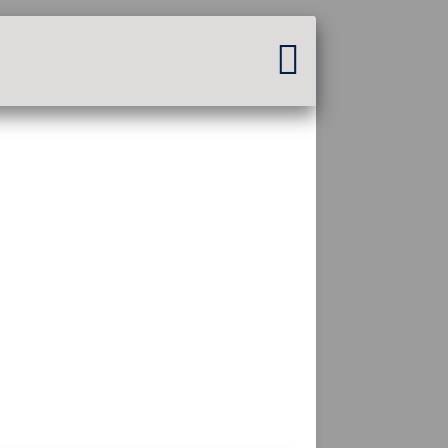
Вы не вошли в систему...
Вход на сайт
Тема:
Язык
русский
FR
EN
ES
PT
DE
AR
RU