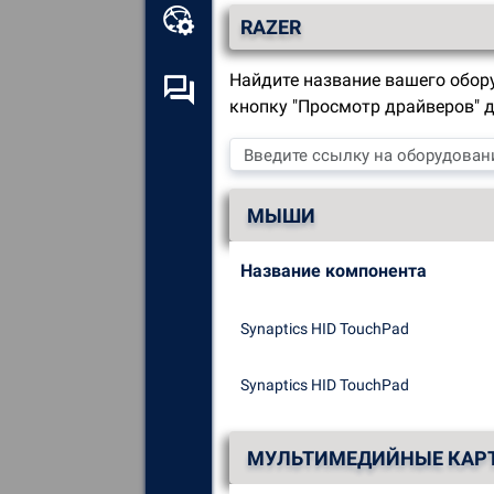
Онлайновый
RAZER
инструментарий
Найдите название вашего обор
Форум самопомощи
кнопку "Просмотр драйверов" 
Изучите
все компоненты,
устройства и программное
обеспечение, установленные
МЫШИ
на вашем компьютере.
Диагностика
и устранение
Название компонента
всех причин сбоев (синих
экранов).
Synaptics HID TouchPad
Обнаружение
и загрузка
отсутствующих или
Synaptics HID TouchPad
устаревших драйверов в
системе.
МУЛЬТИМЕДИЙНЫЕ КАР