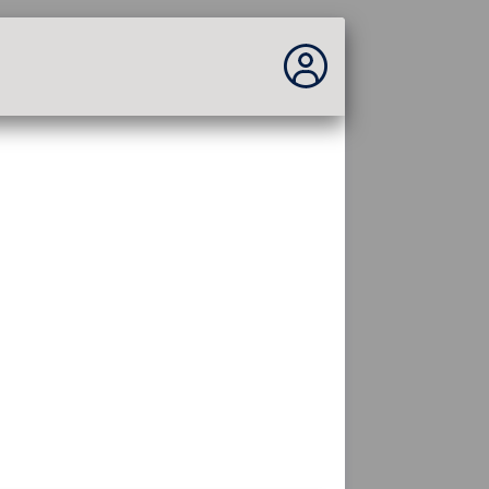
Вы не вошли в систему...
Вход на сайт
Тема:
Язык
русский
FR
EN
ES
PT
DE
AR
RU