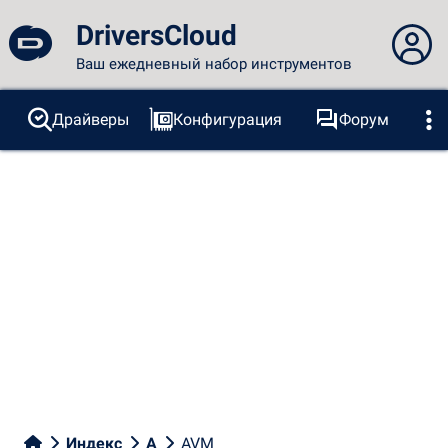
DriversCloud
Ваш ежедневный набор инструментов
Вы не вошли в систему...
Драйверы
Конфигурация
Форум
Зонды
BSOD
Инструменты
Вход на сайт
Тема:
Язык
русский
FR
EN
ES
PT
DE
AR
RU
Facebook
Twitter
RSS-канал
Индекс
A
AVM