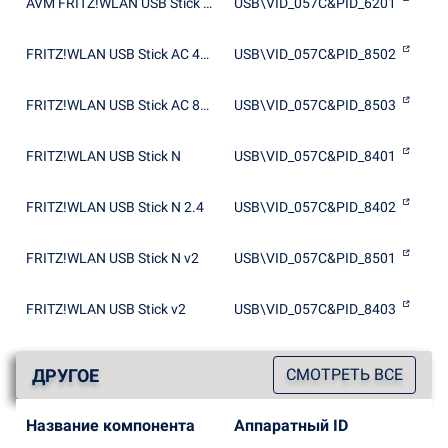
AVM FRITZ!WLAN USB Stick v1.1
USB\VID_057C&PID_6201
FRITZ!WLAN USB Stick AC 430
USB\VID_057C&PID_8502
FRITZ!WLAN USB Stick AC 860
USB\VID_057C&PID_8503
FRITZ!WLAN USB Stick N
USB\VID_057C&PID_8401
FRITZ!WLAN USB Stick N 2.4
USB\VID_057C&PID_8402
FRITZ!WLAN USB Stick N v2
USB\VID_057C&PID_8501
FRITZ!WLAN USB Stick v2
USB\VID_057C&PID_8403
ДРУГОЕ
СМОТРЕТЬ ВСЕ
Название компонента
Аппаратный ID