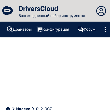
DriversCloud
Ваш ежедневный набор инструментов
Вы не вошли в систему...
Драйверы
Конфигурация
Форум
Зонды
BSOD
Инструменты
Вход на сайт
Тема:
Язык
русский
FR
EN
ES
PT
DE
AR
RU
Facebook
Twitter
RSS-канал
Индекс
O
OCZ