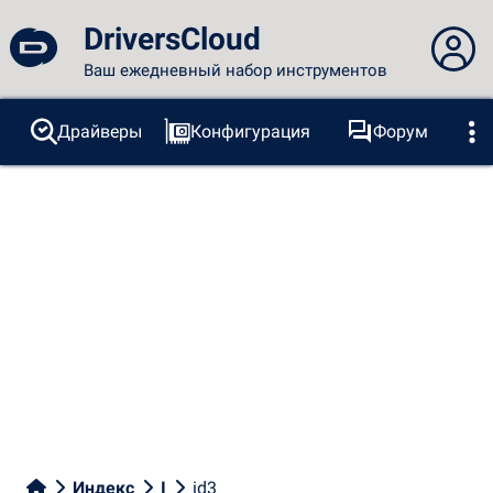
DriversCloud
Ваш ежедневный набор инструментов
Вы не вошли в систему...
Драйверы
Конфигурация
Форум
Зонды
BSOD
Инструменты
Вход на сайт
Тема:
Язык
русский
FR
EN
ES
PT
DE
AR
RU
Facebook
Twitter
RSS-канал
Индекс
I
id3