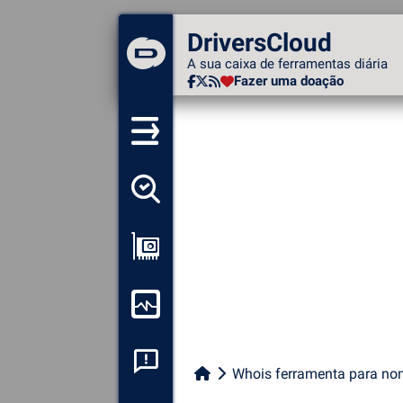
DriversCloud
DriversCloud
A sua caixa de ferramentas
A sua caixa de ferramentas diária
diária
Fazer uma doação
Fazer uma doação
Detectar todos os meus
motoristas
Ver a minha configuração
Monitorizar o meu
computador
Análise de falhas do
Whois ferramenta para no
sistema