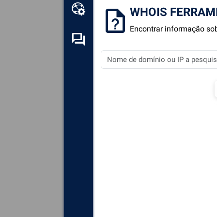
Kit de ferramentas online
WHOIS FERRAM
Encontrar informação so
Fórum de auto-ajuda
Explore
todos os componentes,
dispositivos e software
instalados no seu computador.
Diagnosticar
e reparar todas as
causas de colisões (telas
azuis).
Detecte
e descarregue
quaisquer drivers em falta ou
desactualizados no seu
sistema.