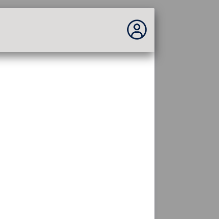
Você não está logado...
Acesso ao site
Tema:
Idioma :
português
FR
EN
ES
PT
DE
AR
RU