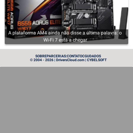
A plataforma AM4 ainda não disse a última palavra: o
Wi-Fi 7 está a chegar
CARTE GRAPHIQUE
SOBRE
PARCERIAS:
CONTATO
CGU
DADOS
© 2004 - 2026 | DriversCloud.com | CYBELSOFT
Radeon RX 9050: a placa gráfica RDNA 4 mais
pequena da AMD, com um mínimo de 4 GB de VRAM