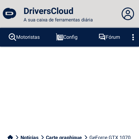
DriversCloud
A sua caixa de ferramentas diária
Você não está logado...
Motoristas
Config
Fórum
Sondas
BSOD
Ferramentas
Acesso ao site
Tema:
Idioma :
português
FR
EN
ES
PT
DE
AR
RU
Facebook
Twitter
fluxo RSS
Notícias
Carte graphique
GeForce GTX 1070