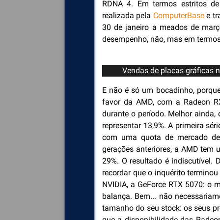
RDNA 4. Em termos estritos de
realizada pela
ComputerBase
e tr
30 de janeiro a meados de março
desempenho, não, mas em termos
Vendas de placas gráficas 
E não é só um bocadinho, porque,
favor da AMD, com a Radeon RX
durante o período. Melhor ainda
representar 13,9%. A primeira sér
com uma quota de mercado de 
gerações anteriores, a AMD tem
29%. O resultado é indiscutível.
recordar que o inquérito termin
NVIDIA, a GeForce RTX 5070: o m
balança. Bem... não necessariam
tamanho do seu stock: os seus pr
que a disponibilidade das Radeo