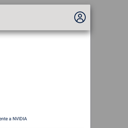
Você não está logado...
Acesso ao site
Tema:
Idioma :
português
FR
EN
ES
PT
DE
AR
RU
ente a NVIDIA