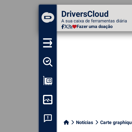
DriversCloud
DriversCloud
A sua caixa de ferramentas
A sua caixa de ferramentas diária
diária
Fazer uma doação
Fazer uma doação
Detectar todos os meus
motoristas
Ver a minha configuração
Monitorizar o meu
computador
Análise de falhas do
Notícias
Carte graphiq
sistema