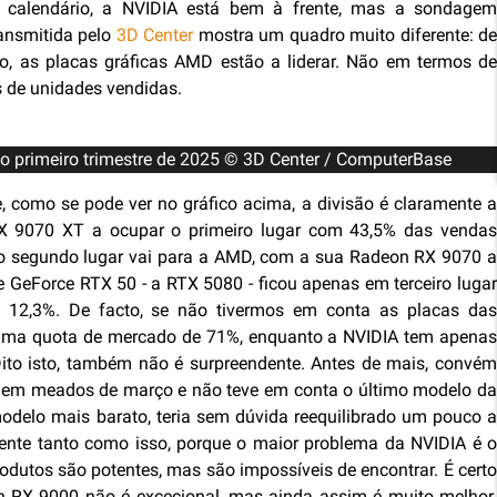
 calendário, a NVIDIA está bem à frente, mas a sondagem
ansmitida pelo
3D Center
mostra um quadro muito diferente: d
, as placas gráficas AMD estão a liderar. Não em termos de
 de unidades vendidas.
no primeiro trimestre de 2025 © 3D Center / ComputerBase
 como se pode ver no gráfico acima, a divisão é claramente a
 9070 XT a ocupar o primeiro lugar com 43,5% das vendas
, o segundo lugar vai para a AMD, com a sua Radeon RX 9070 a
ie GeForce RTX 50 - a RTX 5080 - ficou apenas em terceiro lugar
12,3%. De facto, se não tivermos em conta as placas das
 uma quota de mercado de 71%, enquanto a NVIDIA tem apenas
 Dito isto, também não é surpreendente. Antes de mais, convém
ou em meados de março e não teve em conta o último modelo da
odelo mais barato, teria sem dúvida reequilibrado um pouco a
ente tanto como isso, porque o maior problema da NVIDIA é o
odutos são potentes, mas são impossíveis de encontrar. É certo
n RX 9000 não é excecional, mas ainda assim é muito melhor.