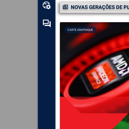
Kit de ferramentas online
NOVAS GERAÇÕES DE P
Fórum de auto-ajuda
CARTE GRAPHIQUE
Explore
todos os componentes,
dispositivos e software
instalados no seu computador.
Diagnosticar
e reparar todas as
causas de colisões (telas
azuis).
Detecte
e descarregue
quaisquer drivers em falta ou
desactualizados no seu
sistema.