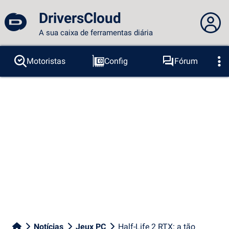
DriversCloud
A sua caixa de ferramentas diária
Você não está logado...
Motoristas
Config
Fórum
Sondas
BSOD
Ferramentas
Acesso ao site
Tema:
Idioma :
português
FR
EN
ES
PT
DE
AR
RU
Facebook
Twitter
fluxo RSS
Notícias
Jeux PC
Half-Life 2 RTX: a tão