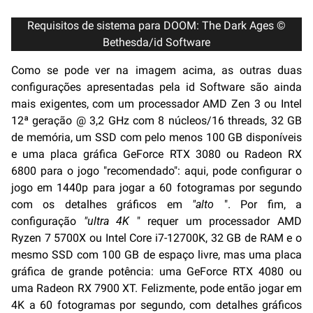
Requisitos de sistema para DOOM: The Dark Ages ©
Bethesda/id Software
Como se pode ver na imagem acima, as outras duas
configurações apresentadas pela id Software são ainda
mais exigentes, com um processador AMD Zen 3 ou Intel
12ª geração @ 3,2 GHz com 8 núcleos/16 threads, 32 GB
de memória, um SSD com pelo menos 100 GB disponíveis
e uma placa gráfica GeForce RTX 3080 ou Radeon RX
6800 para o jogo "recomendado": aqui, pode configurar o
jogo em 1440p para jogar a 60 fotogramas por segundo
com os detalhes gráficos em
"alto
". Por fim, a
configuração
"ultra 4K
" requer um processador AMD
Ryzen 7 5700X ou Intel Core i7-12700K, 32 GB de RAM e o
mesmo SSD com 100 GB de espaço livre, mas uma placa
gráfica de grande potência: uma GeForce RTX 4080 ou
uma Radeon RX 7900 XT. Felizmente, pode então jogar em
4K a 60 fotogramas por segundo, com detalhes gráficos