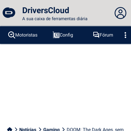
DriversCloud
A sua caixa de ferramentas diária
Você não está logado...
Motoristas
Config
Fórum
Sondas
BSOD
Ferramentas
Acesso ao site
Tema:
Idioma :
português
FR
EN
ES
PT
DE
AR
RU
Facebook
Twitter
fluxo RSS
Notícias
Gaming
DOOM: The Dark Ages, sem