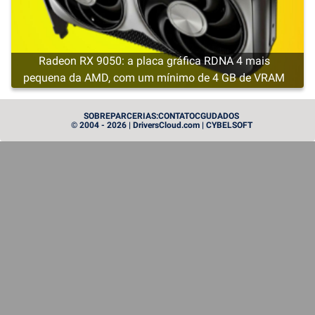
Radeon RX 9050: a placa gráfica RDNA 4 mais
pequena da AMD, com um mínimo de 4 GB de VRAM
CARTE GRAPHIQUE
SOBRE
PARCERIAS:
CONTATO
CGU
DADOS
© 2004 - 2026 | DriversCloud.com | CYBELSOFT
Instinct MI455X: a AMD lança a artilharia pesada no
mundo das GPUs