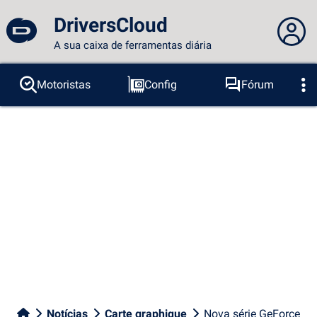
DriversCloud
A sua caixa de ferramentas diária
Você não está logado...
Motoristas
Config
Fórum
Sondas
BSOD
Ferramentas
Acesso ao site
Tema:
Idioma :
português
FR
EN
ES
PT
DE
AR
RU
Facebook
Twitter
fluxo RSS
Notícias
Carte graphique
Nova série GeForce