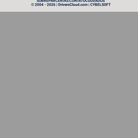
SOBRE
PARCERIAS:
CONTATO
CGU
DADOS
© 2004 - 2026 | DriversCloud.com | CYBELSOFT
Instinct MI455X: a AMD lança a artilharia pesada no
mundo das GPUs
PROCESSEUR