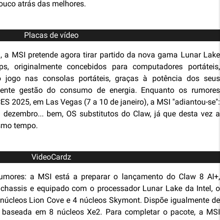
ouco atrás das melhores.
Placas de vídeo
, a MSI pretende agora tirar partido da nova gama Lunar Lake
ips, originalmente concebidos para computadores portáteis,
 jogo nas consolas portáteis, graças à potência dos seus
elente gestão do consumo de energia. Enquanto os rumores
 2025, em Las Vegas (7 a 10 de janeiro), a MSI "adiantou-se":
 dezembro... bem, OS substitutos do Claw, já que desta vez a
smo tempo.
VideoCardz
umores: a MSI está a preparar o lançamento do Claw 8 AI+,
hassis e equipado com o processador Lunar Lake da Intel, o
 núcleos Lion Cove e 4 núcleos Skymont. Dispõe igualmente de
 baseada em 8 núcleos Xe2. Para completar o pacote, a MSI