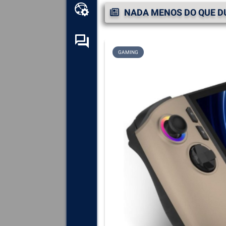
Kit de ferramentas online
NADA MENOS DO QUE DU
Fórum de auto-ajuda
GAMING
Explore
todos os componentes,
dispositivos e software
instalados no seu computador.
Diagnosticar
e reparar todas as
causas de colisões (telas
azuis).
Detecte
e descarregue
quaisquer drivers em falta ou
desactualizados no seu
sistema.