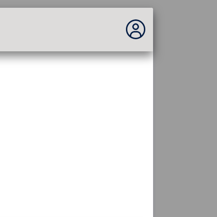
Você não está logado...
Acesso ao site
Tema:
Idioma :
português
FR
EN
ES
PT
DE
AR
RU