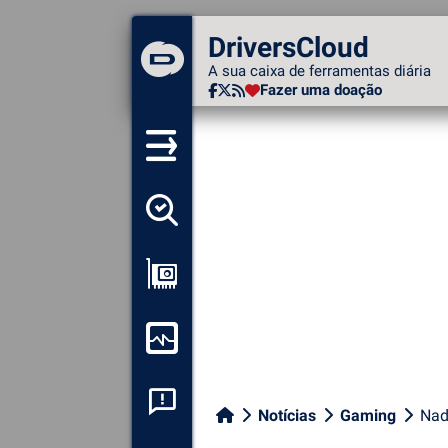
DriversCloud
DriversCloud
A sua caixa de ferramentas
A sua caixa de ferramentas diária
diária
Fazer uma doação
Fazer uma doação
Detectar todos os meus
motoristas
Ver a minha configuração
Monitorizar o meu
computador
Análise de falhas do
Notícias
Gaming
Nad
sistema