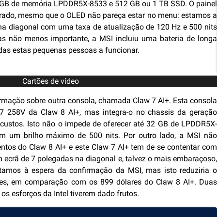
 GB de memória LPDDR5X-8533 e 512 GB ou 1 TB SSD. O painel
orado, mesmo que o OLED não pareça estar no menu: estamos a
na diagonal com uma taxa de atualização de 120 Hz e 500 nits
as não menos importante, a MSI incluiu uma bateria de longa
das estas pequenas pessoas a funcionar.
Cartões de vídeo
rmação sobre outra consola, chamada Claw 7 AI+. Esta consola
 7 258V da Claw 8 AI+, mas integra-o no chassis da geração
r custos. Isto não o impede de oferecer até 32 GB de LPDDR5X-
 um brilho máximo de 500 nits. Por outro lado, a MSI não
ntos do Claw 8 AI+ e este Claw 7 AI+ tem de se contentar com
crã de 7 polegadas na diagonal e, talvez o mais embaraçoso,
tamos à espera da confirmação da MSI, mas isto reduziria o
res, em comparação com os 899 dólares do Claw 8 AI+. Duas
os esforços da Intel tiverem dado frutos.