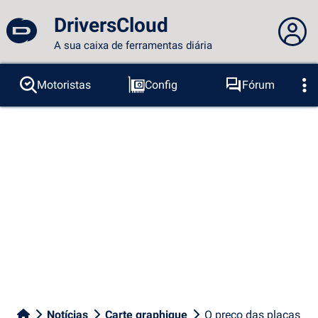
DriversCloud
A sua caixa de ferramentas diária
Você não está logado...
Motoristas
Config
Fórum
Sondas
BSOD
Ferramentas
Acesso ao site
Tema:
Idioma :
português
FR
EN
ES
PT
DE
AR
RU
Facebook
Twitter
fluxo RSS
Notícias
Carte graphique
O preço das placas