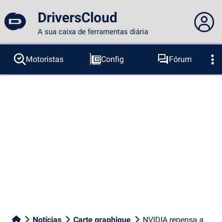
DriversCloud
A sua caixa de ferramentas diária
Você não está logado...
Motoristas
Config
Fórum
Sondas
BSOD
Ferramentas
Acesso ao site
Tema:
Idioma :
português
FR
EN
ES
PT
DE
AR
RU
Facebook
Twitter
fluxo RSS
Notícias
Carte graphique
NVIDIA repensa a