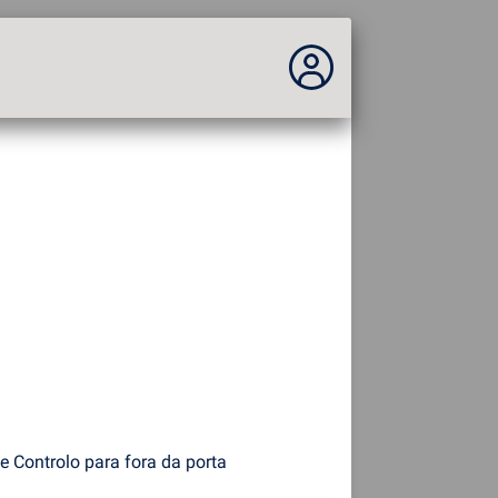
Você não está logado...
Acesso ao site
Tema:
Idioma :
português
FR
EN
ES
PT
DE
AR
RU
 Controlo para fora da porta