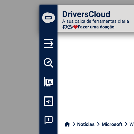
DriversCloud
DriversCloud
A sua caixa de ferramentas
A sua caixa de ferramentas diária
diária
Fazer uma doação
Fazer uma doação
Detectar todos os meus
motoristas
Ver a minha configuração
Monitorizar o meu
computador
Análise de falhas do
Notícias
Microsoft
Wi
sistema