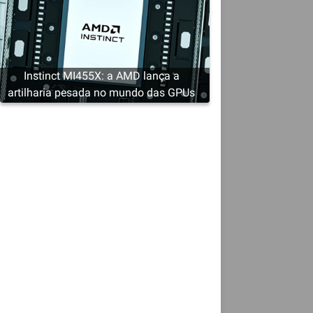
Instinct MI455X: a AMD lança a
artilharia pesada no mundo das GPUs
e