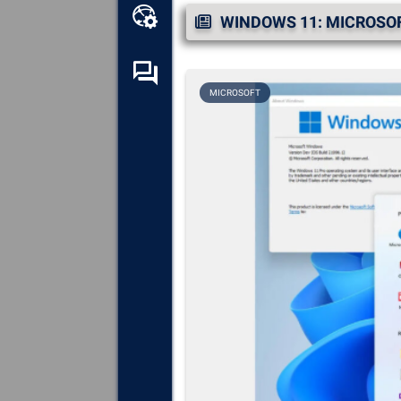
Kit de ferramentas online
WINDOWS 11: MICROSOF
Fórum de auto-ajuda
MICROSOFT
Explore
todos os componentes,
dispositivos e software
instalados no seu computador.
Diagnosticar
e reparar todas as
causas de colisões (telas
azuis).
Detecte
e descarregue
quaisquer drivers em falta ou
desactualizados no seu
sistema.