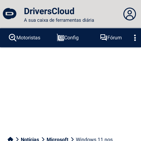
DriversCloud
A sua caixa de ferramentas diária
Você não está logado...
Motoristas
Config
Fórum
Sondas
BSOD
Ferramentas
Acesso ao site
Tema:
Idioma :
português
FR
EN
ES
PT
DE
AR
RU
Facebook
Twitter
fluxo RSS
Notícias
Microsoft
Windows 11 nos