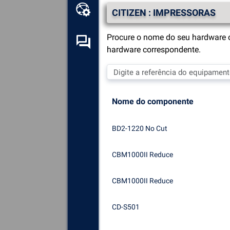
Kit de ferramentas online
CITIZEN : IMPRESSORAS
Procure o nome do seu hardware o
Fórum de auto-ajuda
hardware correspondente.
Explore
todos os componentes,
dispositivos e software
instalados no seu computador.
Nome do componente
Diagnosticar
e reparar todas as
causas de colisões (telas
BD2-1220 No Cut
azuis).
Detecte
e descarregue
CBM1000II Reduce
quaisquer drivers em falta ou
desactualizados no seu
CBM1000II Reduce
sistema.
CD-S501