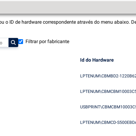
u o ID de hardware correspondente através do menu abaixo. Depo
Filtrar por fabricante
Id do Hardware
LPTENUM\CBMBD2-1220B6
LPTENUM\CBMCBM10003C
USBPRINT\CBMCBM10003C
LPTENUM\CBMCD-S500EBD