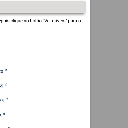
is clique no botão "Ver drivers" para o
20
55
55
A