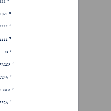
E22
E82F
EEEF
22EE
03CB
4ZACC2
C24A
6ZCCC3
FFCA