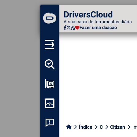
DriversCloud
DriversCloud
A sua caixa de ferramentas
A sua caixa de ferramentas diária
diária
Fazer uma doação
Fazer uma doação
Detectar todos os meus
motoristas
Ver a minha configuração
Monitorizar o meu
computador
Análise de falhas do
Índice
C
Citizen
I
sistema