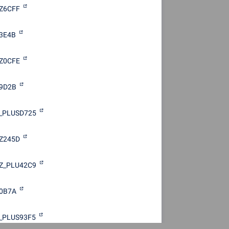
Z6CFF
3E4B
Z0CFE
9D2B
_PLUSD725
Z245D
Z_PLU42C9
0B7A
_PLUS93F5