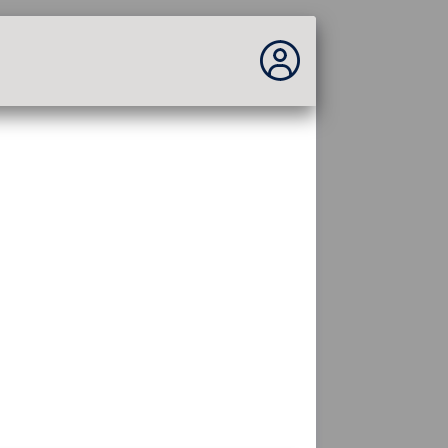
Você não está logado...
Acesso ao site
Tema:
Idioma :
português
FR
EN
ES
PT
DE
AR
RU