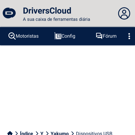
DriversCloud
A sua caixa de ferramentas diária
Você não está logado...
Motoristas
Config
Fórum
Sondas
BSOD
Ferramentas
Acesso ao site
Tema:
Idioma :
português
FR
EN
ES
PT
DE
AR
RU
Facebook
Twitter
fluxo RSS
Índice
Y
Yakumo
Dispositivos USB