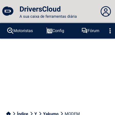
DriversCloud
A sua caixa de ferramentas diária
Você não está logado...
Motoristas
Config
Fórum
Sondas
BSOD
Ferramentas
Acesso ao site
Tema:
Idioma :
português
FR
EN
ES
PT
DE
AR
RU
Facebook
Twitter
fluxo RSS
Índice
Y
Yakumo
MODEM