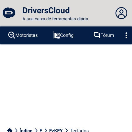
DriversCloud
A sua caixa de ferramentas diária
Você não está logado...
Motoristas
Config
Fórum
Sondas
BSOD
Ferramentas
Acesso ao site
Tema:
Idioma :
português
FR
EN
ES
PT
DE
AR
RU
Facebook
Twitter
fluxo RSS
Índice
E
EzKEY
Teclados