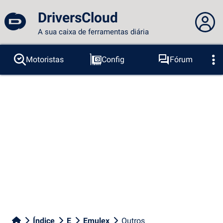
DriversCloud
A sua caixa de ferramentas diária
Você não está logado...
Motoristas
Config
Fórum
Sondas
BSOD
Ferramentas
Acesso ao site
Tema:
Idioma :
português
FR
EN
ES
PT
DE
AR
RU
Facebook
Twitter
fluxo RSS
Índice
E
Emulex
Outros