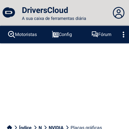
DriversCloud
A sua caixa de ferramentas diária
Você não está logado...
Motoristas
Config
Fórum
Sondas
BSOD
Ferramentas
Acesso ao site
Tema:
Idioma :
português
FR
EN
ES
PT
DE
AR
RU
Facebook
Twitter
fluxo RSS
Índice
N
NVIDIA
Placas gráficas