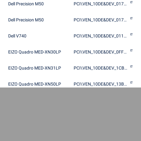
Dell Precision M50
PCI\VEN_10DE&DEV_017C&SUBSYS_00D41028
Dell Precision M50
PCI\VEN_10DE&DEV_017C&SUBSYS_00D51028
Dell V740
PCI\VEN_10DE&DEV_0112&SUBSYS_00F41028
EIZO Quadro MED-XN30LP
PCI\VEN_10DE&DEV_0FF3&SUBSYS_116215C3
EIZO Quadro MED-XN31LP
PCI\VEN_10DE&DEV_1CB3&SUBSYS_11BE15C3
EIZO Quadro MED-XN50LP
PCI\VEN_10DE&DEV_13BC&SUBSYS_114015C3
EIZO Quadro MED-XN51LP
PCI\VEN_10DE&DEV_1CB1&SUBSYS_11BC15C3
EIZO Quadro MED-XN70
PCI\VEN_10DE&DEV_1430&SUBSYS_119015C3
EIZO Quadro MED-XN71
PCI\VEN_10DE&DEV_1C30&SUBSYS_11B315C3