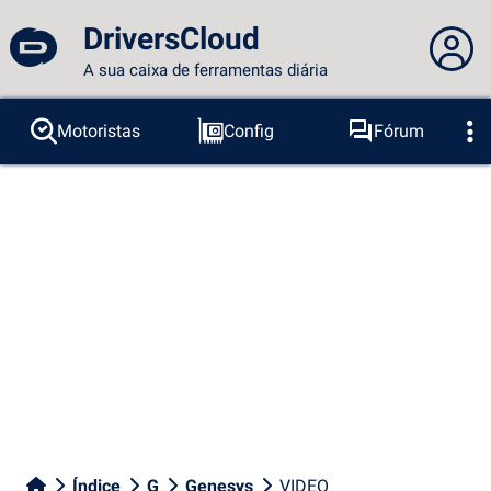
DriversCloud
A sua caixa de ferramentas diária
Você não está logado...
Motoristas
Config
Fórum
Sondas
BSOD
Ferramentas
Acesso ao site
Tema:
Idioma :
português
FR
EN
ES
PT
DE
AR
RU
Facebook
Twitter
fluxo RSS
Índice
G
Genesys
VIDEO