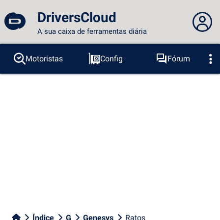
DriversCloud
A sua caixa de ferramentas diária
Você não está logado...
Motoristas
Config
Fórum
Sondas
BSOD
Ferramentas
Acesso ao site
Tema:
Idioma :
português
FR
EN
ES
PT
DE
AR
RU
Facebook
Twitter
fluxo RSS
Índice
G
Genesys
Ratos