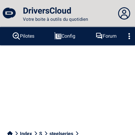
DriversCloud
Votre boite à outils du quotidien
Vous n'êtes pas connecté...
Pilotes
Config
Forum
Sondes
BSOD
Outils
Connexion au site
Thème :
Langue :
français
FR
EN
ES
PT
DE
AR
RU
Facebook
Twitter
Flux RSS
Index
S
steelseries