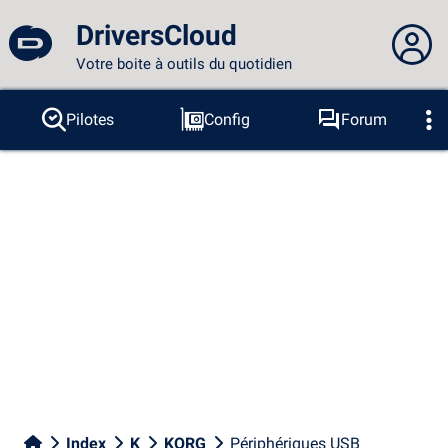
DriversCloud
Votre boite à outils du quotidien
Vous n'êtes pas connecté...
Pilotes
Config
Forum
Sondes
BSOD
Outils
Connexion au site
Thème :
Langue :
français
FR
EN
ES
PT
DE
AR
RU
Facebook
Twitter
Flux RSS
Index
K
KORG
Périphériques USB