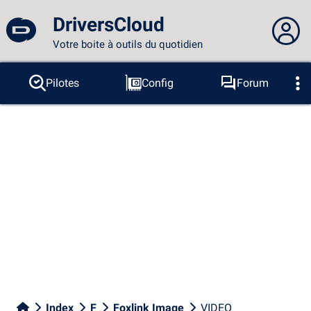
DriversCloud
Votre boite à outils du quotidien
Vous n'êtes pas connecté...
Pilotes
Config
Forum
Sondes
BSOD
Outils
Connexion au site
Thème :
Langue :
français
FR
EN
ES
PT
DE
AR
RU
Facebook
Twitter
Flux RSS
Index
F
Foxlink Image
VIDEO