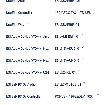
DuaFire Audio
ESI\DUAFIRE__01
DuaFire Controller
1394\EGOSYS__LTD.&ESI_DUAFIRE
DuaFire Wave-1
ESI\DUAFIRE_01
ESI Audio Device (WDM) - Amber i1
ESI\AMBERI1_01
ESI Audio Device (WDM) - Neva Duo
ESI\NEVADUO_01
ESI Audio Device (WDM) - Neva Uno
ESI\NEVAUNO_01
ESI Audio Device (WDM) - U24
ESI\U24XL_01
ESI ESP1010e Audio
ESI\ESP1010E_01
ESI ESP1010e Controller
PCI\VEN_19FE&DEV_7000&SUBSYS_00110E51