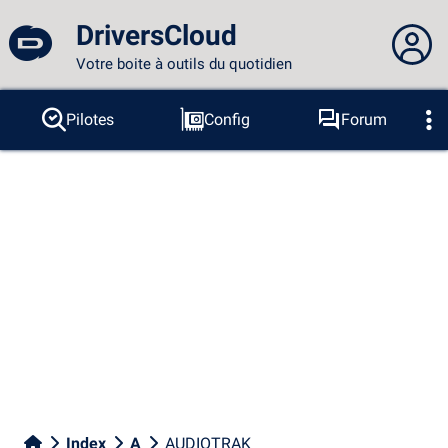
DriversCloud
Votre boite à outils du quotidien
Vous n'êtes pas connecté...
Pilotes
Config
Forum
Sondes
BSOD
Outils
Connexion au site
Thème :
Langue :
français
FR
EN
ES
PT
DE
AR
RU
Facebook
Twitter
Flux RSS
Index
A
AUDIOTRAK