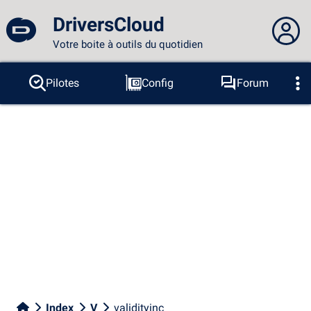
DriversCloud
Votre boite à outils du quotidien
Vous n'êtes pas connecté...
Pilotes
Config
Forum
Sondes
BSOD
Outils
Connexion au site
Thème :
Langue :
français
FR
EN
ES
PT
DE
AR
RU
Facebook
Twitter
Flux RSS
Index
V
validityinc