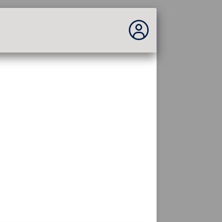
Vous n'êtes pas connecté...
Connexion au site
Thème :
Langue :
français
FR
EN
ES
PT
DE
AR
RU