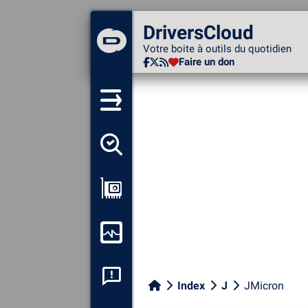
DriversCloud
DriversCloud
Votre boite à outils du
Votre boite à outils du quotidien
quotidien
Faire un don
Faire un don
Détecter tous mes pilotes
Afficher ma configuration
Surveiller mon ordinateur
Analyse plantage système
Index
J
JMicron