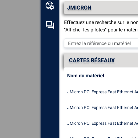
Boîte à outils en ligne
JMICRON
Effectuez une recherche sur le no
Forum d’entraide
"Afficher les pilotes" pour le maté
Explorez
tous les composants,
périphériques et logiciels
installés sur votre ordinateur.
CARTES RÉSEAUX
Diagnostiquez
et réparez
toutes les causes provoquant
Nom du matériel
des plantages (écrans bleus).
Détectez
et téléchargez tous
JMicron PCI Express Fast Ethernet A
les pilotes manquants ou non
mis à jour sur votre système.
JMicron PCI Express Fast Ethernet A
JMicron PCI Express Fast Ethernet A