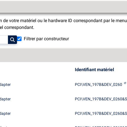
m de votre matériel ou le hardware ID correspondant par le menu 
riel correspondant.
Filtrer par constructeur
Identifiant matériel
dapter
PCI\VEN_197B&DEV_0260
dapter
PCI\VEN_197B&DEV_0260&S
dapter
PCI\VEN_197B&DEV_0260&S