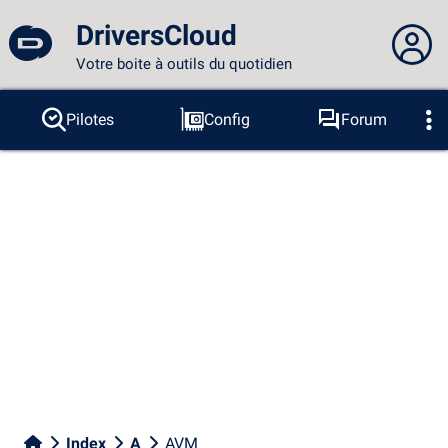
DriversCloud
Votre boite à outils du quotidien
Vous n'êtes pas connecté...
Pilotes
Config
Forum
Sondes
BSOD
Outils
Connexion au site
Thème :
Langue :
français
FR
EN
ES
PT
DE
AR
RU
Facebook
Twitter
Flux RSS
Index
A
AVM