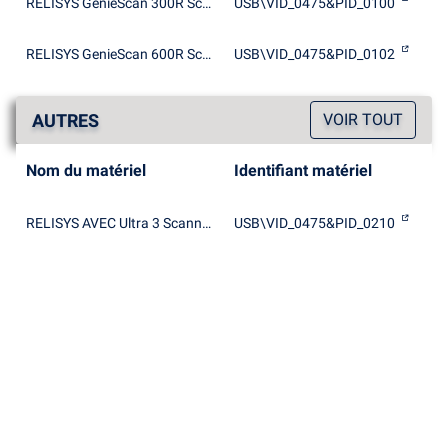
RELISYS GenieScan 300R Scanner ProdID x0100
USB\VID_0475&PID_0100
RELISYS GenieScan 600R Scanner ProdID x0102
USB\VID_0475&PID_0102
AUTRES
VOIR TOUT
Nom du matériel
Identifiant matériel
RELISYS AVEC Ultra 3 Scanner ProdID x0210
USB\VID_0475&PID_0210