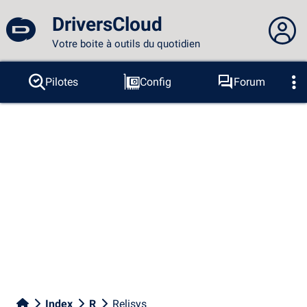
DriversCloud
Votre boite à outils du quotidien
Vous n'êtes pas connecté...
Pilotes
Config
Forum
Sondes
BSOD
Outils
Connexion au site
Thème :
Langue :
français
FR
EN
ES
PT
DE
AR
RU
Facebook
Twitter
Flux RSS
Index
R
Relisys