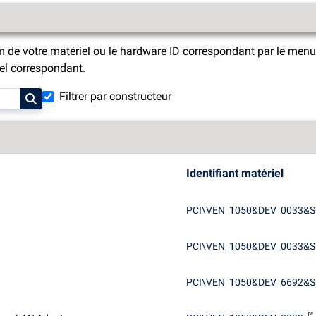
m de votre matériel ou le hardware ID correspondant par le menu 
riel correspondant.
Filtrer par constructeur
Identifiant matériel
PCI\VEN_1050&DEV_0033&S
PCI\VEN_1050&DEV_0033&S
PCI\VEN_1050&DEV_6692&S