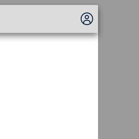
Vous n'êtes pas connecté...
Connexion au site
Thème :
Langue :
français
FR
EN
ES
PT
DE
AR
RU