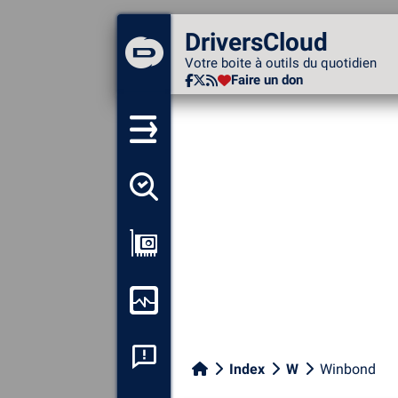
DriversCloud
DriversCloud
Votre boite à outils du
Votre boite à outils du quotidien
quotidien
Faire un don
Faire un don
Détecter tous mes pilotes
Afficher ma configuration
Surveiller mon ordinateur
Analyse plantage système
Index
W
Winbond