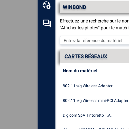
Boîte à outils en ligne
WINBOND
Effectuez une recherche sur le no
Forum d’entraide
"Afficher les pilotes" pour le maté
Explorez
tous les composants,
périphériques et logiciels
installés sur votre ordinateur.
CARTES RÉSEAUX
Diagnostiquez
et réparez
toutes les causes provoquant
Nom du matériel
des plantages (écrans bleus).
Détectez
et téléchargez tous
802.11b/g Wireless Adapter
les pilotes manquants ou non
mis à jour sur votre système.
802.11b/g Wireless mini-PCI Adapter
Digicom SpA Tintoretto T.A.