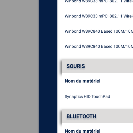
Winbond W89C33 mPCI 802.11 Wirel
Winbond W89C33 mPCI 802.11 Wirel
Winbond W89C840 Based 100M/10M 
Winbond W89C840 Based 100M/10M 
SOURIS
Nom du matériel
Synaptics HID TouchPad
BLUETOOTH
Nom du matériel