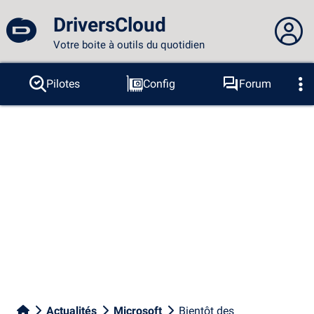
DriversCloud
Votre boite à outils du quotidien
Vous n'êtes pas connecté...
Pilotes
Config
Forum
Sondes
BSOD
Outils
Connexion au site
Thème :
Langue :
français
FR
EN
ES
PT
DE
AR
RU
Facebook
Twitter
Flux RSS
Actualités
Microsoft
Bientôt des