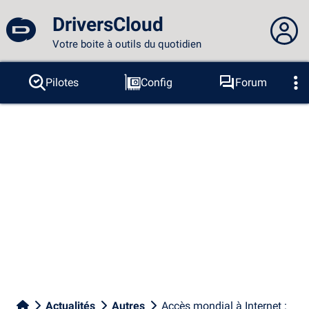
DriversCloud
Votre boite à outils du quotidien
Vous n'êtes pas connecté...
Pilotes
Config
Forum
Sondes
BSOD
Outils
Connexion au site
Thème :
Langue :
français
FR
EN
ES
PT
DE
AR
RU
Facebook
Twitter
Flux RSS
Actualités
Autres
Accès mondial à Internet :