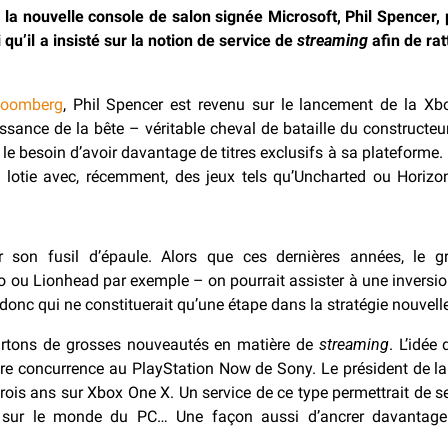
 la nouvelle console de salon signée Microsoft, Phil Spencer, p
i qu’il a insisté sur la notion de service de
streaming
afin de rat
loomberg
, Phil Spencer est revenu sur le lancement de la Xb
ssance de la bête – véritable cheval de bataille du constructeur
e besoin d’avoir davantage de titres exclusifs à sa plateforme. 
 lotie avec, récemment, des jeux tels qu’Uncharted ou Horizo
er son fusil d’épaule. Alors que ces dernières années, le 
u Lionhead par exemple – on pourrait assister à une inversion
onc qui ne constituerait qu’une étape dans la stratégie nouvell
cartons de grosses nouveautés en matière de
streaming
. L’idée
faire concurrence au PlayStation Now de Sony. Le président de la
trois ans sur Xbox One X. Un service de ce type permettrait de 
e sur le monde du PC… Une façon aussi d’ancrer davantage