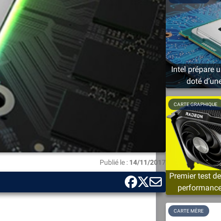
Intel prépare
doté d’un
CARTE GRAPHIQUE
Publié le :
14/11/2017
Premier test d
performances
CARTE MÈRE