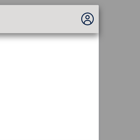
Vous n'êtes pas connecté...
Connexion au site
Thème :
Langue :
français
FR
EN
ES
PT
DE
AR
RU