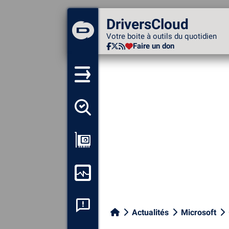
DriversCloud
DriversCloud
Votre boite à outils du
Votre boite à outils du quotidien
quotidien
Faire un don
Faire un don
Détecter tous mes pilotes
Afficher ma configuration
Surveiller mon ordinateur
Analyse plantage système
Actualités
Microsoft