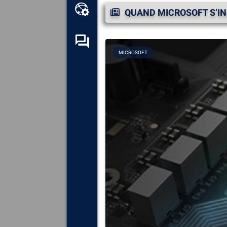
Boîte à outils en ligne
QUAND MICROSOFT S’IN
Forum d’entraide
MICROSOFT
Explorez
tous les composants,
périphériques et logiciels
installés sur votre ordinateur.
Diagnostiquez
et réparez
toutes les causes provoquant
des plantages (écrans bleus).
Détectez
et téléchargez tous
les pilotes manquants ou non
mis à jour sur votre système.