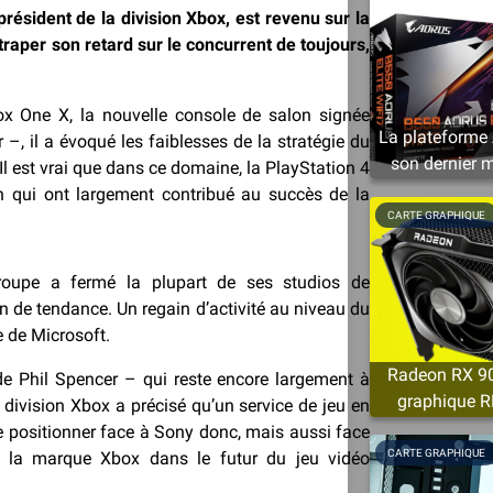
résident de la division Xbox, est revenu sur la
traper son retard sur le concurrent de toujours,
ox One X, la nouvelle console de salon signée
La plateforme 
 –, il a évoqué les faiblesses de la stratégie du
son dernier m
Il est vrai que dans ce domaine, la PlayStation 4
n qui ont largement contribué au succès de la
CARTE GRAPHIQUE
groupe a fermé la plupart de ses studios de
 de tendance. Un regain d’activité au niveau du
e de Microsoft.
Radeon RX 905
 de Phil Spencer – qui reste encore largement à
graphique R
 division Xbox a précisé qu’un service de jeu en
minimum
se positionner face à Sony donc, mais aussi face
CARTE GRAPHIQUE
 la marque Xbox dans le futur du jeu vidéo