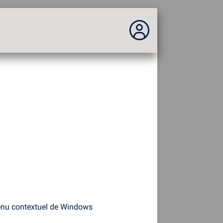
Vous n'êtes pas connecté...
Connexion au site
Thème :
Langue :
français
FR
EN
ES
PT
DE
AR
RU
menu contextuel de Windows