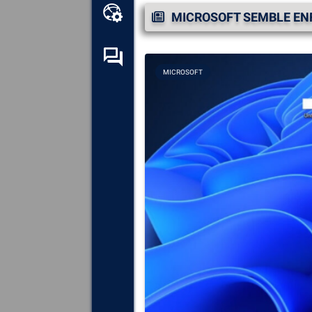
Boîte à outils en ligne
MICROSOFT SEMBLE ENF
Forum d’entraide
MICROSOFT
Explorez
tous les composants,
périphériques et logiciels
installés sur votre ordinateur.
Diagnostiquez
et réparez
toutes les causes provoquant
des plantages (écrans bleus).
Détectez
et téléchargez tous
les pilotes manquants ou non
mis à jour sur votre système.