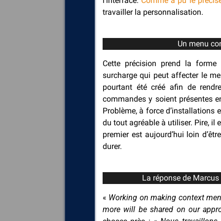
l’interface.
Comme a pu le précise
travailler la personnalisation.
Un menu con
Cette précision prend la forme 
surcharge qui peut affecter le m
pourtant été créé afin de rendr
commandes y soient présentes en 
Problème, à force d’installations e
du tout agréable à utiliser. Pire, i
premier est aujourd’hui loin d’êt
durer.
La réponse de Marcus 
«
Working on making context menus
more will be shared on our app