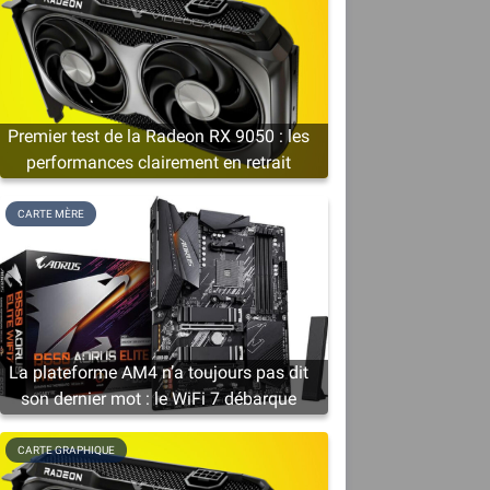
i
Premier test de la Radeon RX 9050 : les
performances clairement en retrait
CARTE MÈRE
La plateforme AM4 n’a toujours pas dit
son dernier mot : le WiFi 7 débarque
.
CARTE GRAPHIQUE
e