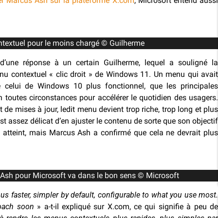
r Marcus Ash sur la plateforme X.com
, Microsoft entend auss
textuel pour le moins chargé © Guilherme
d’une réponse à un certain Guilherme, lequel a souligné la
enu contextuel « clic droit » de Windows 11. Un menu qui avait
e celui de Windows 10 plus fonctionnel, que les principales
toutes circonstances pour accélérer le quotidien des usagers.
t de mises à jour, ledit menu devient trop riche, trop long et plus
l est assez délicat d’en ajuster le contenu de sorte que son objectif
re atteint, mais Marcus Ash a confirmé que cela ne devrait plus
Ash pour Microsoft va dans le bon sens © Microsoft
 faster, simpler by default, configurable to what you use most
roach soon
» a-t-il expliqué sur X.com, ce qui signifie à peu d