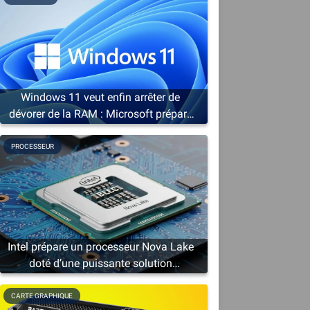
Windows 11 veut enfin arrêter de
dévorer de la RAM : Microsoft prépare
une cure d’amaigrissement
PROCESSEUR
s
r
Intel prépare un processeur Nova Lake
doté d’une puissante solution
graphique
CARTE GRAPHIQUE