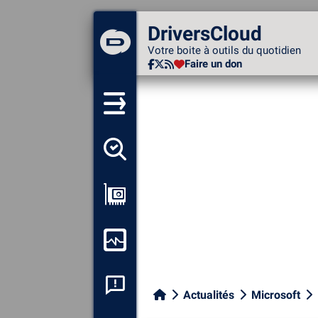
DriversCloud
DriversCloud
Votre boite à outils du
Votre boite à outils du quotidien
quotidien
Faire un don
Faire un don
Détecter tous mes pilotes
Afficher ma configuration
Surveiller mon ordinateur
Analyse plantage système
Actualités
Microsoft