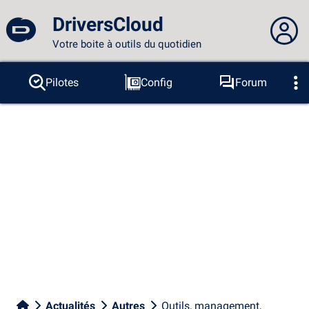
DriversCloud
Votre boite à outils du quotidien
Vous n'êtes pas connecté...
Pilotes
Config
Forum
Sondes
BSOD
Outils
Connexion au site
Thème :
Langue :
français
FR
EN
ES
PT
DE
AR
RU
Facebook
Twitter
Flux RSS
Actualités
Autres
Outils, management,