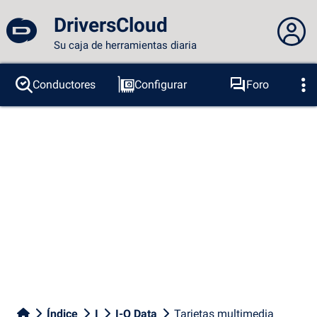
DriversCloud
Su caja de herramientas diaria
No estás conectado...
Conductores
Configurar
Foro
Sondas
BSOD
Herramientas
Acceder al sitio
Tema:
Idioma :
español
FR
EN
ES
PT
DE
AR
RU
Facebook
Twitter
Canal RSS
Índice
I
I-O Data
Tarjetas multimedia