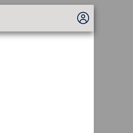
No estás conectado...
Acceder al sitio
Tema:
Idioma :
español
FR
EN
ES
PT
DE
AR
RU