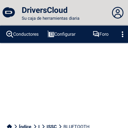
DriversCloud
Su caja de herramientas diaria
No estás conectado...
Conductores
Configurar
Foro
Sondas
BSOD
Herramientas
Acceder al sitio
Tema:
Idioma :
español
FR
EN
ES
PT
DE
AR
RU
Facebook
Twitter
Canal RSS
Índice
I
ISSC
BLUETOOTH