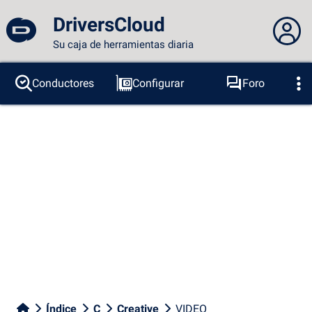
DriversCloud
Su caja de herramientas diaria
No estás conectado...
Conductores
Configurar
Foro
Sondas
BSOD
Herramientas
Acceder al sitio
Tema:
Idioma :
español
FR
EN
ES
PT
DE
AR
RU
Facebook
Twitter
Canal RSS
Índice
C
Creative
VIDEO