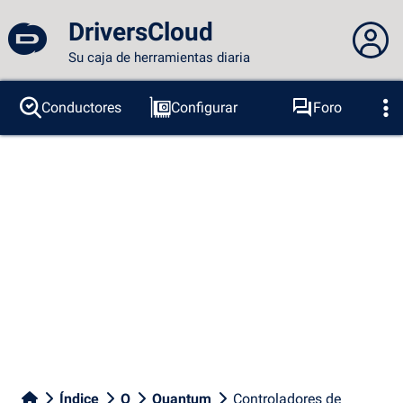
DriversCloud
Su caja de herramientas diaria
No estás conectado...
Conductores
Configurar
Foro
Sondas
BSOD
Herramientas
Acceder al sitio
Tema:
Idioma :
español
FR
EN
ES
PT
DE
AR
RU
Facebook
Twitter
Canal RSS
Índice
Q
Quantum
Controladores de