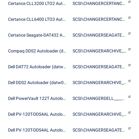
Certance CLL3200 LTO2 Autoloader (cllw03mc 1.9)
SCSI\CHANGERCERTANCELTO2_LDRCLL3200_
Certance CLL6400 LTO3 Autoloader (cllw03mc 1.9)
SCSI\CHANGERCERTANCELTO3_LDRCLL6400_
Certance Seagate-DAT432 Autoloader (datw03mc 1.3)
SCSI\CHANGERSEAGATE_DAT____DAT72-400
Compaq DDS2 Autoloader (datw03mc 1.3)
SCSI\CHANGERARCHIVE_4586XX_28887-XXX
Dell DAT72 Autoloader (datw03mc 1.3)
SCSI\CHANGERSEAGATE_DAT____DAT72-452
Dell DDS2 Autoloader (datw03mc 1.3)
SCSI\CHANGERARCHIVE_PYTHON_29987-XXX
Dell PowerVault 122T Autoloader (cllw03mc 1.9)
SCSI\CHANGERDELL____PV-122T_________
Dell PV-120T-DDS4AL Autoloader (datw03mc 1.3)
SCSI\CHANGERARCHIVE_PYTHON_06409-XXX
Dell PV-120T-DDS4AL Autoloader (datw03mc 1.3)
SCSI\CHANGERSEAGATE_DAT____06409-XXX