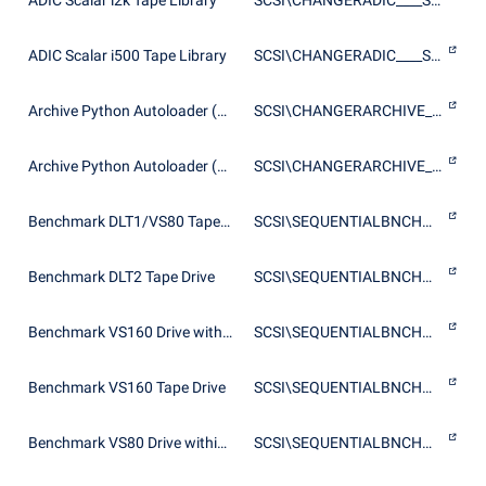
ADIC Scalar i2k Tape Library
SCSI\CHANGERADIC____SCALAR_I2000____
ADIC Scalar i500 Tape Library
SCSI\CHANGERADIC____SCALAR_I500_____
Archive Python Autoloader (datw03mc 1.3)
SCSI\CHANGERARCHIVE_PYTHON_00072-XXX
Archive Python Autoloader (datw03mc 1.3)
SCSI\CHANGERARCHIVE_PYTHON_28849-XXX
Benchmark DLT1/VS80 Tape Drive
SCSI\SEQUENTIALBNCHMARKDLT1____________
Benchmark DLT2 Tape Drive
SCSI\SEQUENTIALBNCHMARKDLT2____________
Benchmark VS160 Drive within ValueLoader VS1280
SCSI\SEQUENTIALBNCHMARKVS1280__________
Benchmark VS160 Tape Drive
SCSI\SEQUENTIALBNCHMARKVS160___________
Benchmark VS80 Drive within ValueLoader VS640
SCSI\SEQUENTIALBNCHMARKVS640___________